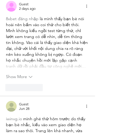
Guest
2 days ago
8xbet đăng nhập
 là mình thấy bạn bè nói 
hoài nên bấm vào coi thử cho biết thôi. 
Mình không kiểu ngồi test từng thứ, chỉ 
lướt xem trang có dễ nhìn, dễ tìm thông 
tin không. Vào cái là thấy giao diện khá hiện 
đại, chữ với khối nội dung chia ra rõ ràng 
nên kéo xuống không bị ngợp. Có đoạn 
họ nhắc chuyện hồi mới lập gặp cạnh 
tranh dữ rồi phải đầu tư công nghệ mới…
Show More
Like
Reply
Guest
Jun 28
iwinvg.io
 mình ghé thử hôm trước do thấy 
bạn bè nhắc, kiểu vào xem giao diện họ 
làm ra sao thôi. Trang lên khá nhanh, vừa 