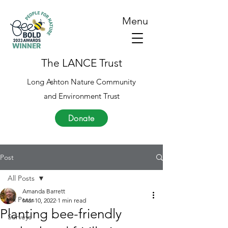
Menu
The LANCE Trust
Long Ashton Nature Community
and Environment Trust
Donate
Post
All Posts
Amanda Barrett
All Posts
Mar 10, 2022
1 min read
Planting bee-friendly
Surveys