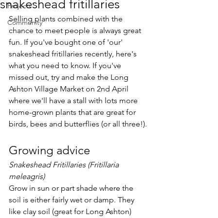
snakeshead fritillaries
Projects
Selling plants combined with the 
Community
chance to meet people is always great 
fun. If you've bought one of 'our' 
snakeshead fritillaries recently, here's 
what you need to know. If you've 
missed out, try and make the Long 
Ashton Village Market on 2nd April 
where we'll have a stall with lots more 
home-grown plants that are great for 
birds, bees and butterflies (or all three!).
Growing advice
Snakeshead Fritillaries (Fritillaria 
meleagris)
Grow in sun or part shade where the 
soil is either fairly wet or damp. They 
like clay soil (great for Long Ashton) 