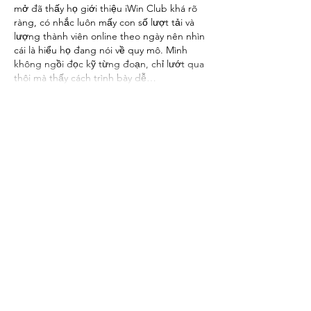
mở đã thấy họ giới thiệu iWin Club khá rõ 
ràng, có nhắc luôn mấy con số lượt tải và 
lượng thành viên online theo ngày nên nhìn 
cái là hiểu họ đang nói về quy mô. Mình 
không ngồi đọc kỹ từng đoạn, chỉ lướt qua 
thôi mà thấy cách trình bày dễ…
Show More
Like
Reply
Guest
Jun 24
thapcamtv trực tiếp
 dạo này mình thấy có 
người nhắc tới khi nói về các nền tảng giải 
trí trực tuyến nên cũng thử mở vào xem 
cách họ bố trí giao diện ra sao. Mình không 
đi sâu vào nội dung hay từng trò cụ thể, mà 
chủ yếu quan sát cách các chuyên mục 
được phân chia trên trang và cách thông 
tin hiển thị cho người dùng. Nhìn tổng thể 