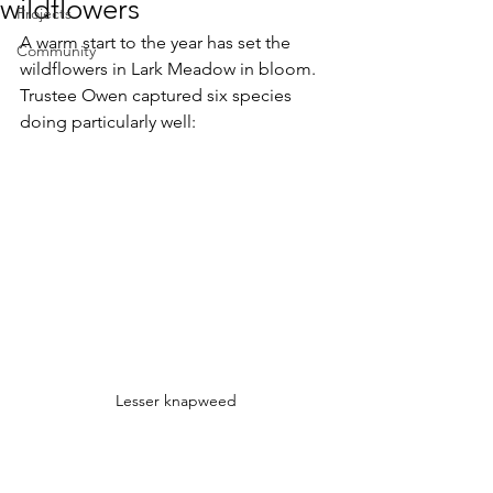
wildflowers
Projects
A warm start to the year has set the 
Community
wildflowers in Lark Meadow in bloom. 
Trustee Owen captured six species 
doing particularly well:
Lesser knapweed