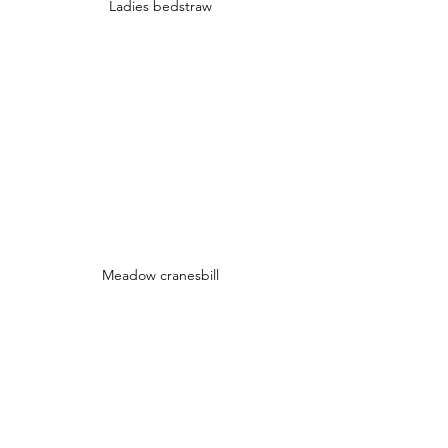
Ladies bedstraw
Meadow cranesbill