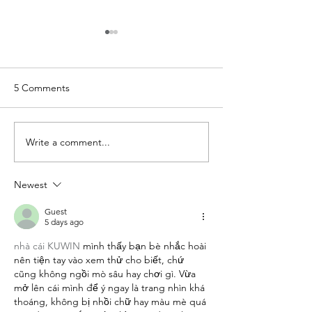
5 Comments
Write a comment...
You might soon spot blue
Help us plant h
hearts around the village
in Long Ashton
Newest
Guest
5 days ago
nhà cái KUWIN
 mình thấy bạn bè nhắc hoài 
nên tiện tay vào xem thử cho biết, chứ 
cũng không ngồi mò sâu hay chơi gì. Vừa 
mở lên cái mình để ý ngay là trang nhìn khá 
thoáng, không bị nhồi chữ hay màu mè quá 