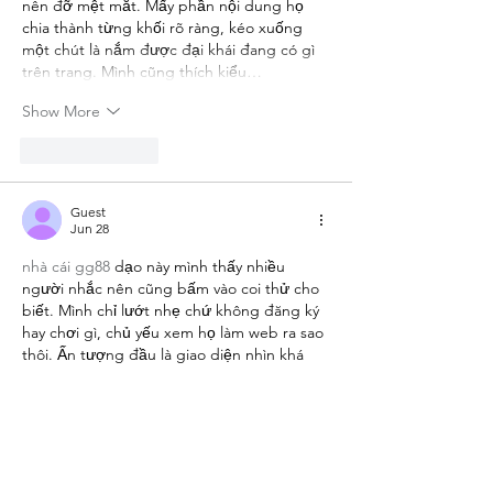
nên đỡ mệt mắt. Mấy phần nội dung họ 
chia thành từng khối rõ ràng, kéo xuống 
một chút là nắm được đại khái đang có gì 
trên trang. Mình cũng thích kiểu…
Show More
Like
Reply
Guest
Jun 28
nhà cái gg88
 dạo này mình thấy nhiều 
người nhắc nên cũng bấm vào coi thử cho 
biết. Mình chỉ lướt nhẹ chứ không đăng ký 
hay chơi gì, chủ yếu xem họ làm web ra sao 
thôi. Ấn tượng đầu là giao diện nhìn khá 
gọn, chữ dễ đọc, các tiêu đề đặt rõ nên 
kéo xuống không bị rối mắt. Có đoạn giới 
thiệu tổng quan thương hiệu để ngay chỗ 
dễ thấy, đọc vài dòng là nắm…
Show More