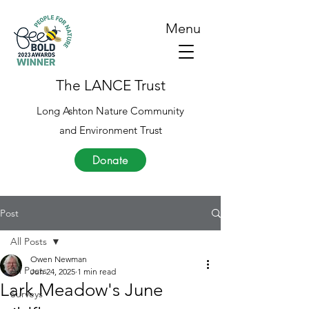
Menu
The LANCE Trust
Long Ashton Nature Community
and Environment Trust
Donate
Post
All Posts
Owen Newman
All Posts
Jun 24, 2025
1 min read
Lark Meadow's June
Surveys